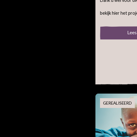
Dank u wel voor u
bekijk hier het proj
Lees
GEREALISEERD