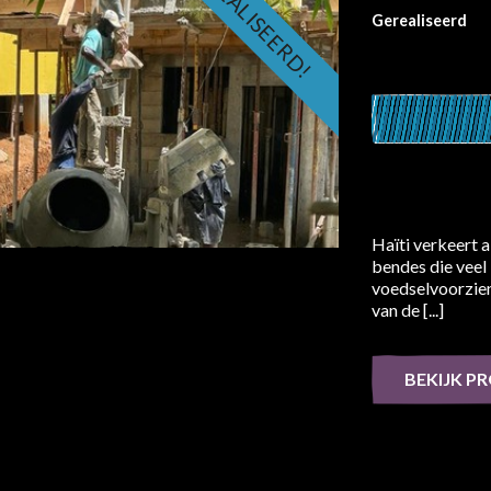
GEREALISEERD!
Gerealiseerd
Haïti verkeert a
bendes die veel
voedselvoorzien
van de [...]
BEKIJK P