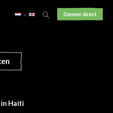
Doneer direct
/
ten
in Haiti