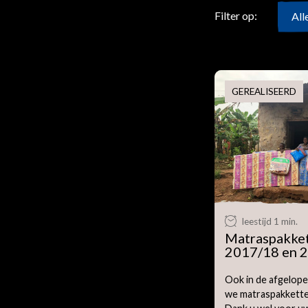
Sponsoren
Filter op:
All
Bedrijfsleven
Partnerorganisaties
GEREALISEERD
leestijd 1 min.
Matraspakket
2017/18 en 
Ook in de afgelope
we matraspakkette