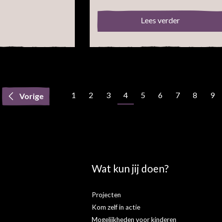
Lees verder
1
2
3
4
5
6
7
8
9
:
Wat kun jij doen?
Projecten
Kom zelf in actie
s
Mogelijkheden voor kinderen