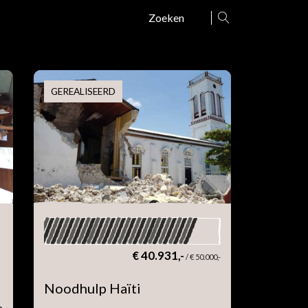
Zoeken
GEREALISEERD
€ 40.931,-
/
€ 50.000,-
Noodhulp Haïti