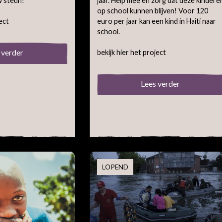
w steun!
jaar. Help mee en zorg dat deze kindere
op school kunnen blijven! Voor 120
ect
euro per jaar kan een kind in Haiti naar
school.
 verder
bekijk hier het project
Lees verder
LOPEND