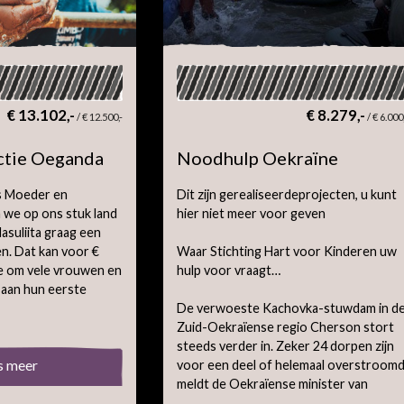
€ 13.102,-
€ 8.279,-
/
€ 12.500,-
/
€ 6.000
tie Oeganda
Noodhulp Oekraïne
ns Moeder en
Dit zijn gerealiseerdeprojecten, u kunt
 we op ons stuk land
hier niet meer voor geven
asuliita graag een
n. Dat kan voor €
Waar Stichting Hart voor Kinderen uw
e om vele vrouwen en
hulp voor vraagt…
 aan hun eerste
De verwoeste Kachovka-stuwdam in d
Zuid-Oekraïense regio Cherson stort
steeds verder in. Zeker 24 dorpen zijn
s meer
voor een deel of helemaal overstroomd
meldt de Oekraïense minister van