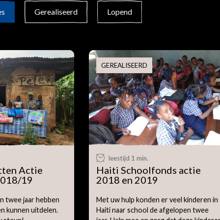
es
Gerealiseerd
Lopend
GEREALISEERD
leestijd 1 min.
ten Actie
Haiti Schoolfonds actie
2018/19
2018 en 2019
n twee jaar hebben
Met uw hulp konden er veel kinderen in
n kunnen uitdelen.
Haiti naar school de afgelopen twee