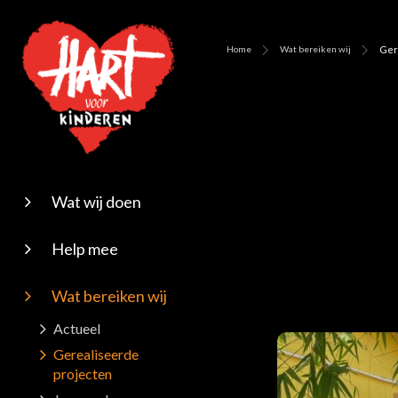
Home
Wat bereiken wij
Ger
Wat wij doen
Hulp aan gezinnen
Hulp aan kinderen
Help mee
Nalatenschap of
Projecten
erfstelling
Wat bereiken wij
Eenmalige hulpacties
Belastingvrij en
Waar wij werken
Actueel
periodiek schenken
Gerealiseerde
Donatie
projecten
Kom zelf in actie