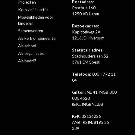
Postadres:
Projecten
Postbus 160
Kom zelf in actie
1250 AD Laren
Mogelijkheden voor
kinderen
Bezoekadres:
Samenwerken
Kapittelweg 2A
1216JE Hilversum
Als kerk of gemeente
Als school
Statutair adres:
Als organisatie
Stadhouderslaan 52
Als bedrijf
3761 EM Soest
Telefoon:
035 - 772 11
04
Giften:
NL 41 INGB 000
000 4520
(BIC: INGBNL2A)
KvK:
32136226
ANBI RSIN: 8195 25
339