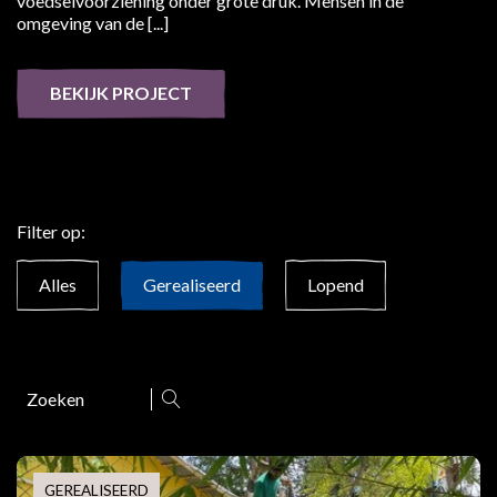
voedselvoorziening onder grote druk. Mensen in de
omgeving van de [...]
BEKIJK PROJECT
Filter op:
Alles
Gerealiseerd
Lopend
Zoeken
GEREALISEERD