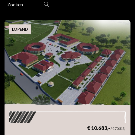
Zoeken
LOPEND
€ 10.683,-
/
€ 70.513,-