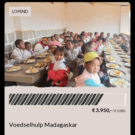
LOPEND
€ 3.950,-
/
€ 5.000,-
Voedselhulp Madagaskar