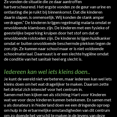
Ze vonden de situatie die ze daar aantroffen
hartverscheurend. Het ergste vonden ze de geur van urine en
ontlasting die je ruikt bij binnenkomst. Dat die kinderen
daarin slapen, is onmenselijk. Wij konden de stank amper
verdragen.” De kinderen krijgen regelmatig malaria omdat er
onvoldoende klamboes zijn. De kinderen met een fysieke of
geestelijke beperking kruipen door het stof om dat er
onvoldoende rolstoelen zijn. De kinderen krijgen huidkanker
omdat er buiten onvoldoende beschermde plekken tegen de
zon zijn. Ze kunnen naar school maar er is niet voldoende
schoolmateriaal. Daarnaast is er een slechte hygiëne omdat
de conditie van het sanitair heel erg slecht is.
Iedereen kan wel iets kleins doen..
Je kunt de wereld niet verbeteren, maar iedereen kan wel iets
kleins doen om het wat dragelijker te maken. Daarom zette
het drietal zich intensief voor het centrum in.
Samen met hen kijken we als stichting Hart voor Kinderen
wat we voor deze kinderen kunnen betekenen. En samen met
u als donateurs in Nederland doen we een dringende oproep
om hulp in de erbarmelijke omstandigheden van dit centrum
om zo doende het verschil te maken in de levens van deze