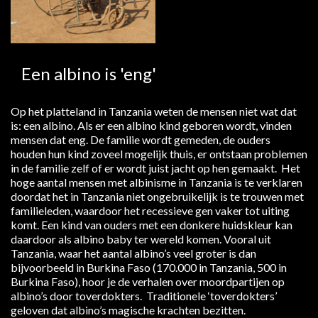
Een albino is 'eng'
Op het platteland in Tanzania weten de mensen niet wat dat
is: een albino. Als er een albino kind geboren wordt, vinden
mensen dat eng. De familie wordt gemeden, de ouders
houden hun kind zoveel mogelijk thuis, er ontstaan problemen
in de familie zelf of er wordt juist jacht op hen gemaakt. Het
hoge aantal mensen met albinisme in Tanzania is te verklaren
doordat het in Tanzania niet ongebruikelijk is te trouwen met
familieleden, waardoor het recessieve gen vaker tot uiting
komt. Een kind van ouders met een donkere huidskleur kan
daardoor als albino baby ter wereld komen. Vooral uit
Tanzania, waar het aantal albino’s veel groter is dan
bijvoorbeeld in Burkina Faso (170.000 in Tanzania, 500 in
Burkina Faso), hoor je de verhalen over moordpartijen op
albino’s door toverdokters. Traditionele ‘toverdokters’
geloven dat albino’s magische krachten bezitten.