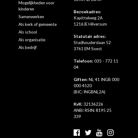
Mogelijkheden voor
kinderen
Bezoekadres:
Samenwerken
Kapittelweg 2A
1216JE Hilversum
Als kerk of gemeente
Als school
Statutair adres:
Als organisatie
Stadhouderslaan 52
Als bedrijf
3761 EM Soest
Telefoon:
035 - 772 11
04
Giften:
NL 41 INGB 000
000 4520
(BIC: INGBNL2A)
KvK:
32136226
ANBI RSIN: 8195 25
339