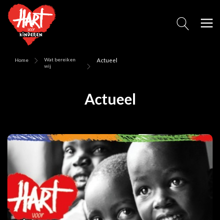
Wat bereiken
Home
Actueel
wij
Actueel