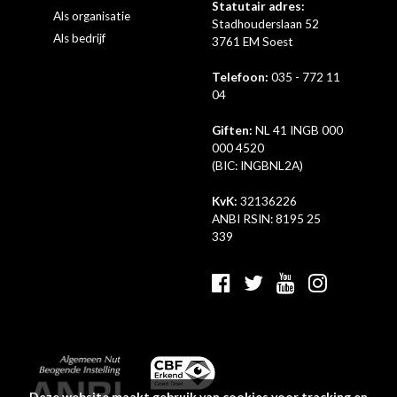
Statutair adres:
Als organisatie
Stadhouderslaan 52
Als bedrijf
3761 EM Soest
Telefoon:
035 - 772 11
04
Giften:
NL 41 INGB 000
000 4520
(BIC: INGBNL2A)
KvK:
32136226
ANBI RSIN: 8195 25
339
Deze website maakt gebruik van cookies voor tracking en