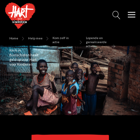
Kom zelf in
Lopende en
Home
Help mee
actie
gerealiseerde
acties
Kerk in
Bunschoten haalt
geld op voor Hart
voor Kinderen