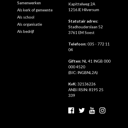
Samenwerken
Kapittelweg 2A
1216JE Hilversum
Als kerk of gemeente
Als school
Statutair adres:
Als organisatie
Stadhouderslaan 52
Als bedrijf
3761 EM Soest
Telefoon:
035 - 772 11
04
Giften:
NL 41 INGB 000
000 4520
(BIC: INGBNL2A)
KvK:
32136226
ANBI RSIN: 8195 25
339