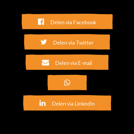
Selecteer een optie
Uw adres:
E-mailadres *
Ja, ik blijf graag op de hoogte van jullie hulp aan kinderen
wereldwijd. Ik kan mij altijd weer afmelden.
Nee, houd mij niet op de hoogte.
Betaalmethode:
IBAN *