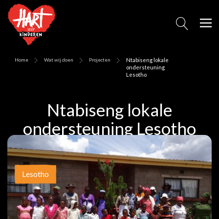
Home
Wat wij doen
Projecten
Ntabiseng lokale
ondersteuning
Lesotho
Ntabiseng lokale
ondersteuning Lesotho
Lesotho