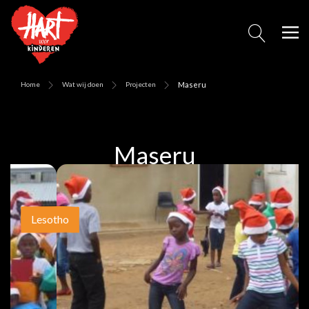
Home
Wat wij doen
Projecten
Maseru
Maseru
Lesotho