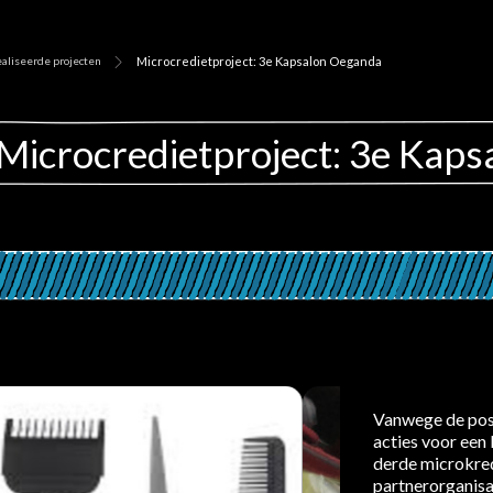
aliseerde projecten
Microcredietproject: 3e Kapsalon Oeganda
Microcredietproject: 3e Kap
Vanwege de posi
acties voor een
derde microkred
partnerorganis