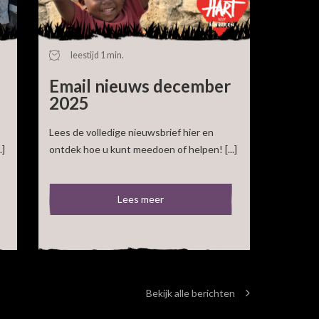
leestijd 1 min.
Email nieuws december
2025
Lees de volledige nieuwsbrief hier en
.]
ontdek hoe u kunt meedoen of helpen! [...]