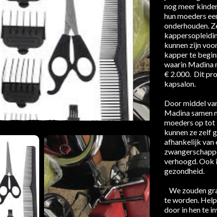
nog meer kinder
hun moeders een
onderhouden. Ze
kappersopleidin
kunnen zijn voo
kapper te begin
waarin Madina m
€ 2.000. Dit pro
kapsalon.
Door middel van
Madina samen m
moeders op tot 
kunnen ze zelf 
afhankelijk van
zwangerschappe
verhoogd. Ook i
gezondheid.
We zouden graa
te worden. Help
door in hen te i