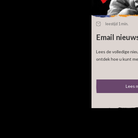
Actueel n
leestijd 1 min.
Email nieuw
Lees de volledige nie
ontdek hoe u kunt mee