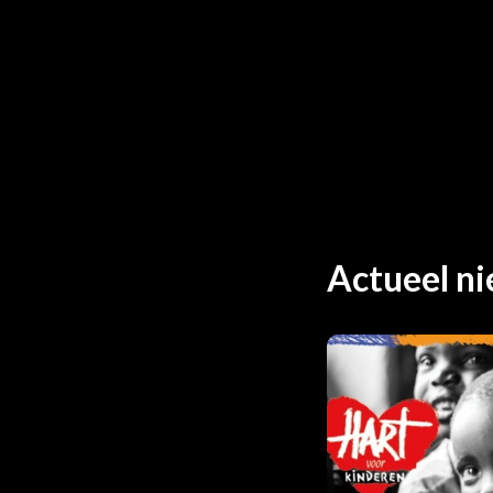
Sponsoren
Bedrijfsleven
Partnerorganisaties