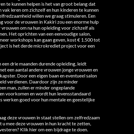
en te kunnen helpen is het van groot belang dat
 vak leren om zichzelf en hun kinderen te kunnen
lfredzaamheid willen we graag stimuleren. Een
g voor de vrouwen in Kakiri zou een enorme hulp
r vrouwen om na hun opleiding voor zichzelf als
nen. Het oprichten van een eenvoudige salon,
eer workshops kan gaan geven, kost € 1.500 tot
ject is het derde microkrediet project voor een
 een drie maanden durende opleiding, leidt
et een aantal andere vrouwen jonge vrouwen en
kapster. Door een eigen baan en eventueel salon
geld verdienen. Daardoor zijn ze minder
 een man, zullen er minder ongeplande
n voorkomen en wordt hun levensstandaard
s werken goed voor hun mentale en geestelijke
g deze vrouwen in staat stellen om zelfredzaam
t u mee deze vrouwen in hun kracht te zetten,
nvesteren? Klik hier om een bijdrage te doen.