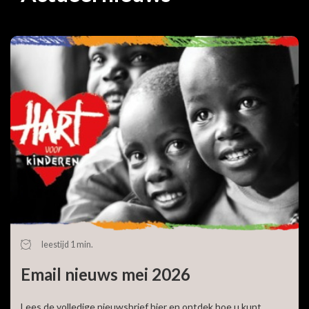
Uw adres:
Uw bijdrage:
Doel:
Bedrag:
Frequentie:
Ga terug
leestijd 1 min.
Email nieuws mei 2026
Lees de volledige nieuwsbrief hier en ontdek hoe u kunt