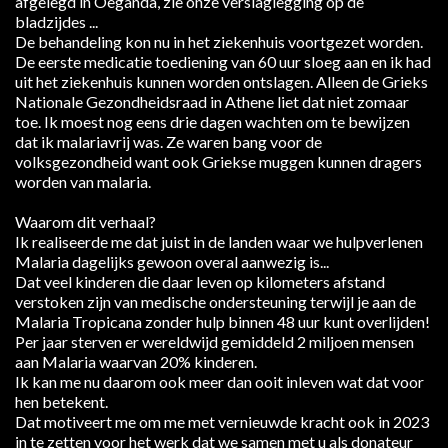
afgelegd in Oeganda, zie onze verslaglegging op de
bladzijdes ...
De behandeling kon nu in het ziekenhuis voortgezet worden.
De eerste medicatie toediening van 60 uur sloeg aan en ik had
uit het ziekenhuis kunnen worden ontslagen. Alleen de Grieks
Nationale Gezondheidsraad in Athene liet dat niet zomaar
toe. Ik moest nog eens drie dagen wachten om te bewijzen
dat ik malariavrij was. Ze waren bang voor de
volksgezondheid want ook Griekse muggen kunnen dragers
worden van malaria.
Waarom dit verhaal?
Ik realiseerde me dat juist in de landen waar we hulpverlenen
Malaria dagelijks gewoon overal aanwezig is...
Dat veel kinderen die daar leven op kilometers afstand
verstoken zijn van medische ondersteuning terwijl je aan de
Malaria Tropicana zonder hulp binnen 48 uur kunt overlijden!
Per jaar sterven er wereldwijd gemiddeld 2 miljoen mensen
aan Malaria waarvan 20% kinderen.
Ik kan me nu daarom ook meer dan ooit inleven wat dat voor
hen betekent.
Dat motiveert me om me met vernieuwde kracht ook in 2023
in te zetten voor het werk dat we samen met u als donateur