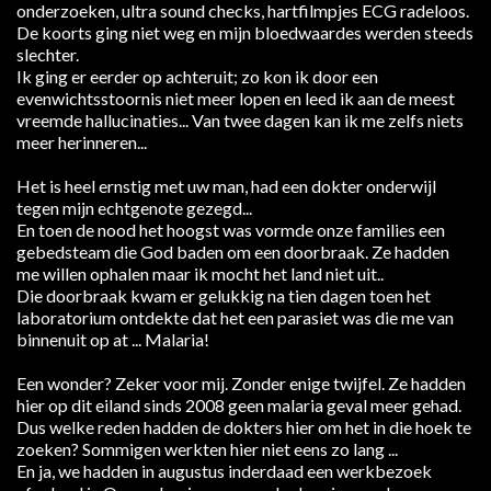
onderzoeken, ultra sound checks, hartfilmpjes ECG radeloos.
De koorts ging niet weg en mijn bloedwaardes werden steeds
slechter.
Ik ging er eerder op achteruit; zo kon ik door een
evenwichtsstoornis niet meer lopen en leed ik aan de meest
vreemde hallucinaties... Van twee dagen kan ik me zelfs niets
meer herinneren...
Het is heel ernstig met uw man, had een dokter onderwijl
tegen mijn echtgenote gezegd...
En toen de nood het hoogst was vormde onze families een
gebedsteam die God baden om een doorbraak. Ze hadden
me willen ophalen maar ik mocht het land niet uit..
Die doorbraak kwam er gelukkig na tien dagen toen het
laboratorium ontdekte dat het een parasiet was die me van
binnenuit op at ... Malaria!
Een wonder? Zeker voor mij. Zonder enige twijfel. Ze hadden
hier op dit eiland sinds 2008 geen malaria geval meer gehad.
Dus welke reden hadden de dokters hier om het in die hoek te
zoeken? Sommigen werkten hier niet eens zo lang ...
En ja, we hadden in augustus inderdaad een werkbezoek