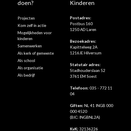
doen?
Kinderen
Postadres:
Projecten
Postbus 160
Kom zelf in actie
1250 AD Laren
Mogelijkheden voor
kinderen
Bezoekadres:
Samenwerken
Kapittelweg 2A
1216JE Hilversum
Als kerk of gemeente
Als school
Statutair adres:
Als organisatie
Stadhouderslaan 52
Als bedrijf
3761 EM Soest
Telefoon:
035 - 772 11
04
Giften:
NL 41 INGB 000
000 4520
(BIC: INGBNL2A)
KvK:
32136226