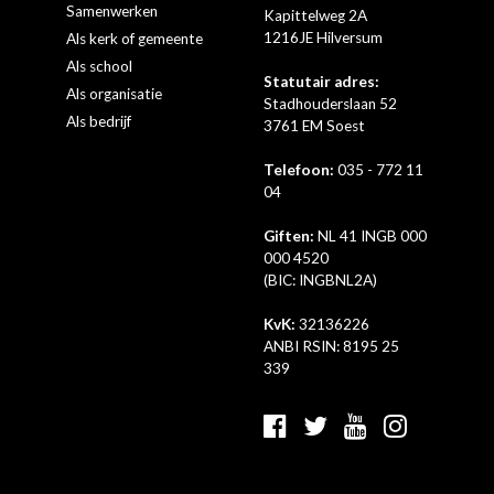
Samenwerken
Kapittelweg 2A
1216JE Hilversum
Als kerk of gemeente
Als school
Statutair adres:
Als organisatie
Stadhouderslaan 52
Als bedrijf
3761 EM Soest
Telefoon:
035 - 772 11
04
Giften:
NL 41 INGB 000
000 4520
(BIC: INGBNL2A)
KvK:
32136226
ANBI RSIN: 8195 25
339