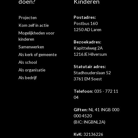
doen?
Kinderen
Postadres:
Projecten
Postbus 160
Kom zelf in actie
1250 AD Laren
Mogelijkheden voor
kinderen
Bezoekadres:
Samenwerken
Kapittelweg 2A
1216JE Hilversum
Als kerk of gemeente
Als school
Statutair adres:
Als organisatie
Stadhouderslaan 52
Als bedrijf
3761 EM Soest
Telefoon:
035 - 772 11
04
Giften:
NL 41 INGB 000
000 4520
(BIC: INGBNL2A)
KvK:
32136226