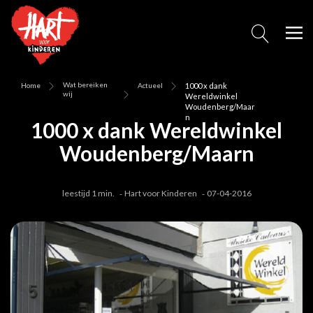
Wat bereiken
Home
Actueel
1000 x dank
wij
Wereldwinkel
Woudenberg/Maar
n
1000 x dank Wereldwinkel
Woudenberg/Maarn
leestijd 1 min.
Hart voor Kinderen
07-04-2016