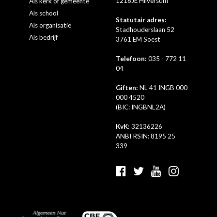
1216JE Hilversum
Als kerk of gemeente
Als school
Statutair adres:
Als organisatie
Stadhouderslaan 52
Als bedrijf
3761 EM Soest
Telefoon:
035 - 772 11
04
Giften:
NL 41 INGB 000
000 4520
(BIC: INGBNL2A)
KvK:
32136226
ANBI RSIN: 8195 25
339