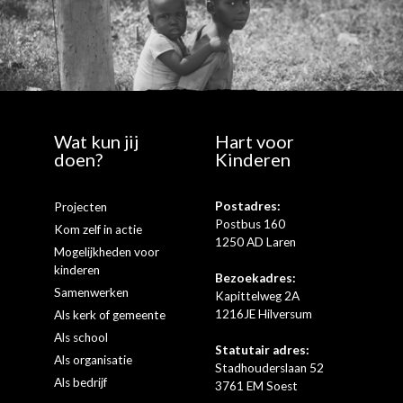
Uw adres:
Wat kun jij
Hart voor
doen?
Kinderen
Nederland
Anders
Postadres:
Projecten
E-mailadres *
Postbus 160
Kom zelf in actie
1250 AD Laren
Mogelijkheden voor
Telefoonnummer
kinderen
Bezoekadres:
Samenwerken
Kapittelweg 2A
1216JE Hilversum
Als kerk of gemeente
Ja, ik blijf graag op de hoogte van jullie hulp aan kinderen
Als school
wereldwijd. Ik kan mij altijd weer afmelden.
Statutair adres:
Als organisatie
Stadhouderslaan 52
Nee, houd mij niet op de hoogte.
Als bedrijf
3761 EM Soest