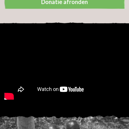
Donatie afronden
Uw persoonsgegevens:
Ik geef namens bedrijf, kerk of organisatie
Dhr.
Mevr.
Dhr./mevr.
Voornaam *
Tussenvoegsel
Achternaam *
Geboortedatum