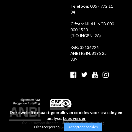
Uw bijdrage:
Telefoon:
035 - 772 11
04
Doel:
Selecteer een optie
Giften:
NL 41 INGB 000
Bedrag:
€ 0
000 4520
Frequentie:
Selecteer een optie
(BIC: INGBNL2A)
KvK:
32136226
Verzenden
ANBI RSIN: 8195 25
339
Ga terug
Deze website maakt gebruik van cookies voor tracking en
analyse.
Lees verder
© 2026 Hartvoorkinderen -
Disclaimer
/
Privacyverklaring
Niet accepteren
Accepteer cookies
-
Sitemap